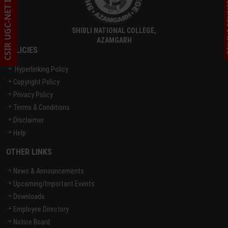
CSIR UGC-NET INFORMATION
ONLINE C
SHIBLI NATIONAL COLLEGE,
AZAMGARH
POLICIES
Hyperlinking Policy
Copyright Policy
Privacy Policy
Terms & Conditions
Disclaimer
Help
OTHER LINKS
News & Announcements
Upcoming/Important Events
Downloads
Employee Directory
Notice Board