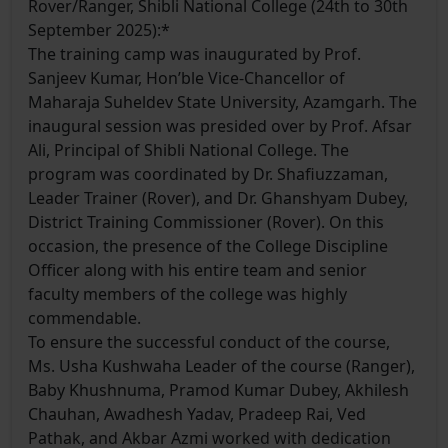
Rover/Ranger, Shibli National College (24th to 30th
September 2025):*
The training camp was inaugurated by Prof.
Sanjeev Kumar, Hon’ble Vice-Chancellor of
Maharaja Suheldev State University, Azamgarh. The
inaugural session was presided over by Prof. Afsar
Ali, Principal of Shibli National College. The
program was coordinated by Dr. Shafiuzzaman,
Leader Trainer (Rover), and Dr. Ghanshyam Dubey,
District Training Commissioner (Rover). On this
occasion, the presence of the College Discipline
Officer along with his entire team and senior
faculty members of the college was highly
commendable.
To ensure the successful conduct of the course,
Ms. Usha Kushwaha Leader of the course (Ranger),
Baby Khushnuma, Pramod Kumar Dubey, Akhilesh
Chauhan, Awadhesh Yadav, Pradeep Rai, Ved
Pathak, and Akbar Azmi worked with dedication