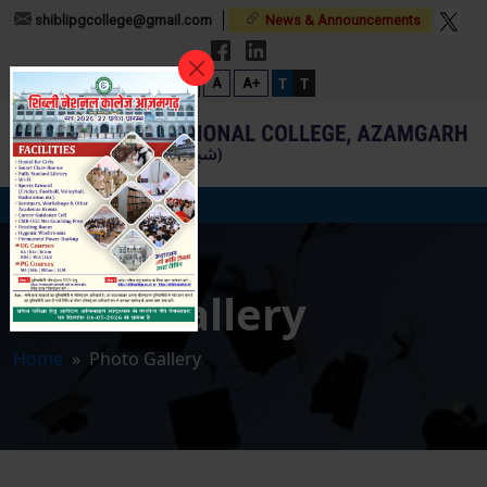
shiblipgcollege@gmail.com
News & Announcements
T
T
A-
A
A+
Photo Gallery
Home
» Photo Gallery