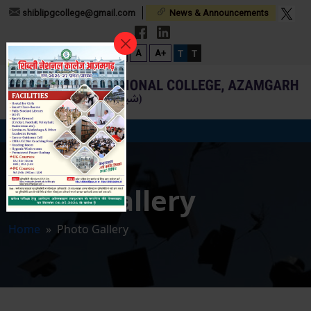
shiblipgcollege@gmail.com
News & Announcements
T
T
A-
A
A+
Photo Gallery
Home
» Photo Gallery