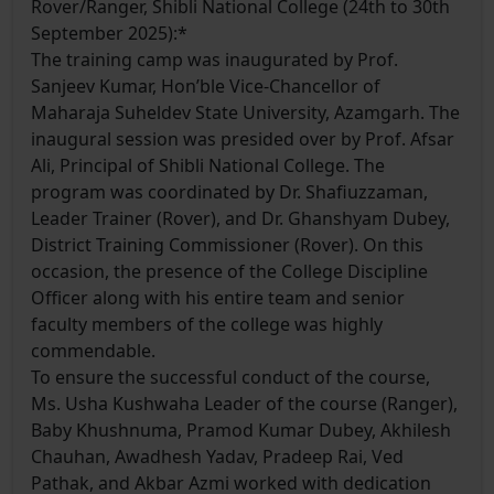
Rover/Ranger, Shibli National College (24th to 30th
September 2025):*
The training camp was inaugurated by Prof.
Sanjeev Kumar, Hon’ble Vice-Chancellor of
Maharaja Suheldev State University, Azamgarh. The
inaugural session was presided over by Prof. Afsar
Ali, Principal of Shibli National College. The
program was coordinated by Dr. Shafiuzzaman,
Leader Trainer (Rover), and Dr. Ghanshyam Dubey,
District Training Commissioner (Rover). On this
occasion, the presence of the College Discipline
Officer along with his entire team and senior
faculty members of the college was highly
commendable.
To ensure the successful conduct of the course,
Ms. Usha Kushwaha Leader of the course (Ranger),
Baby Khushnuma, Pramod Kumar Dubey, Akhilesh
Chauhan, Awadhesh Yadav, Pradeep Rai, Ved
Pathak, and Akbar Azmi worked with dedication