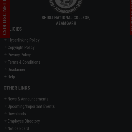
CSIR UGC-NET INFORMATION
ONLINE C
SHIBLI NATIONAL COLLEGE,
AZAMGARH
POLICIES
Hyperlinking Policy
Copyright Policy
Privacy Policy
Terms & Conditions
Disclaimer
Help
OTHER LINKS
News & Announcements
Upcoming/Important Events
Downloads
Employee Directory
Notice Board