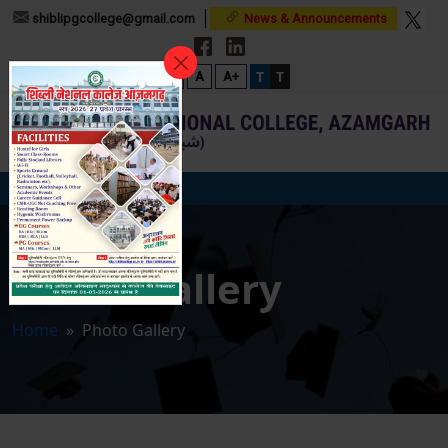
shiblipgcollege@gmail.com
News & Announcements
T
T
A-
A
A+
Photo Gallery
Home
» Photo Gallery