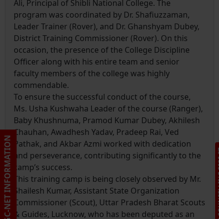
Ali, Principal of Shibli National College. The
program was coordinated by Dr. Shafiuzzaman,
Leader Trainer (Rover), and Dr. Ghanshyam Dubey,
District Training Commissioner (Rover). On this
occasion, the presence of the College Discipline
Officer along with his entire team and senior
faculty members of the college was highly
commendable.
To ensure the successful conduct of the course,
Ms. Usha Kushwaha Leader of the course (Ranger),
Baby Khushnuma, Pramod Kumar Dubey, Akhilesh
Chauhan, Awadhesh Yadav, Pradeep Rai, Ved
CSIR UGC-NET INFORMATION
Pathak, and Akbar Azmi worked with dedication
ONLINE C
and perseverance, contributing significantly to the
camp’s success.
This training camp is being closely observed by Mr.
Shailesh Kumar, Assistant State Organization
Commissioner (Scout), Uttar Pradesh Bharat Scouts
& Guides, Lucknow, who has been deputed as an